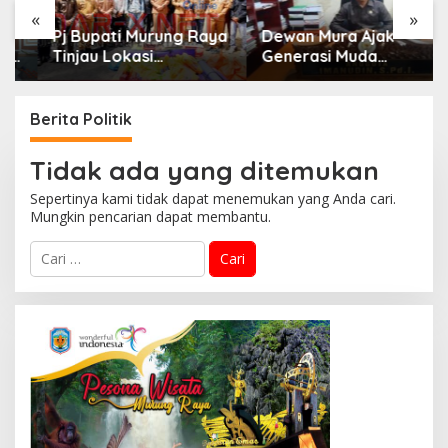
«
»
Pj Bupati Murung Raya
Dewan Mura Ajak
Tinjau Lokasi
Generasi Muda
Kebakaran di Desa
Mencintai Budaya
Muara Jaan
Lokal
Berita Politik
Tidak ada yang ditemukan
Sepertinya kami tidak dapat menemukan yang Anda cari.
Mungkin pencarian dapat membantu.
C
a
r
i
u
n
t
u
k
: